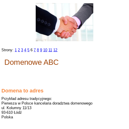
Strony:
1
2
3
4
5
6
7
8
9
10
11
12
Domenowe ABC
Domena to adres
Przykład adresu tradycyjnego:
Pierwsza w Polsce kancelaria doradztwa domenowego
ul. Kolumny 11/13
93-610 Łódź
Polska