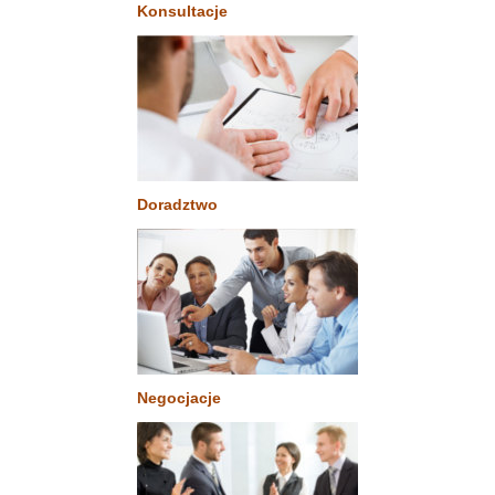
Konsultacje
Doradztwo
Negocjacje