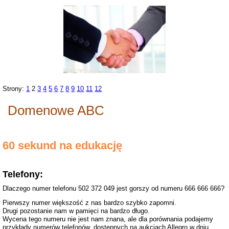
Strony:
1
2
3
4
5
6
7
8
9
10
11
12
Domenowe ABC
60 sekund na edukację
Telefony:
Dlaczego numer telefonu 502 372 049 jest gorszy od numeru 666 666 666?
Pierwszy numer większość z nas bardzo szybko zapomni.
Drugi pozostanie nam w pamięci na bardzo długo.
Wycena tego numeru nie jest nam znana, ale dla porównania podajemy
przykłady numerów telefonów, dostępnych na aukcjach Allegro w dniu