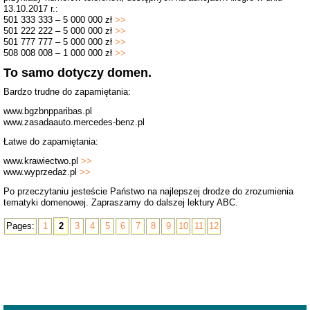
13.10.2017 r.:
501 333 333 – 5 000 000 zł
>>
501 222 222 – 5 000 000 zł
>>
501 777 777 – 5 000 000 zł
>>
508 008 008 – 1 000 000 zł
>>
To samo dotyczy domen.
Bardzo trudne do zapamiętania:
www.bgzbnpparibas.pl
www.zasadaauto.mercedes-benz.pl
Łatwe do zapamiętania:
www.krawiectwo.pl
>>
www.wyprzedaż.pl
>>
Po przeczytaniu jesteście Państwo na najlepszej drodze do zrozumienia
tematyki domenowej. Zapraszamy do dalszej lektury ABC.
Pages:
1
2
3
4
5
6
7
8
9
10
11
12