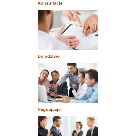
Konsultacje
Doradztwo
Negocjacje