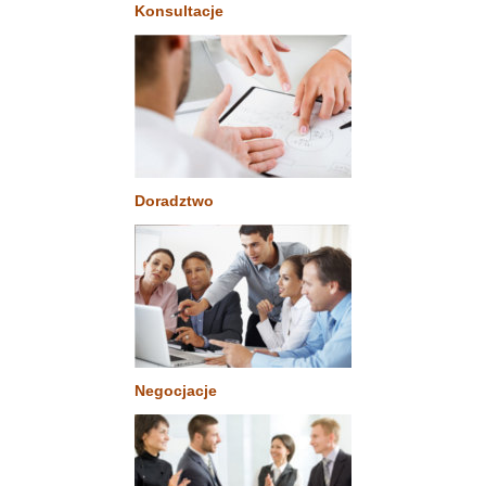
Konsultacje
Doradztwo
Negocjacje