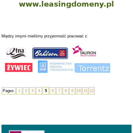
Między innymi mieliśmy przyjemność pracować z:
Pages:
1
2
3
4
5
6
7
8
9
10
11
12