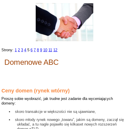
Strony:
1
2
3
4
5
6
7
8
9
10
11
12
Domenowe ABC
Ceny domen (rynek wtórny)
Proszę sobie wyobrazić, jak trudne jest zadanie dla wyceniających
domeny:
skoro transakcje w większości nie są ujawniane,
skoro młody rynek nowego „towaru”, jakim są domeny, zaczął się
układać, a tu nagle pojawiło się kilkaset nowych rozszerzeń
domen nTLD,