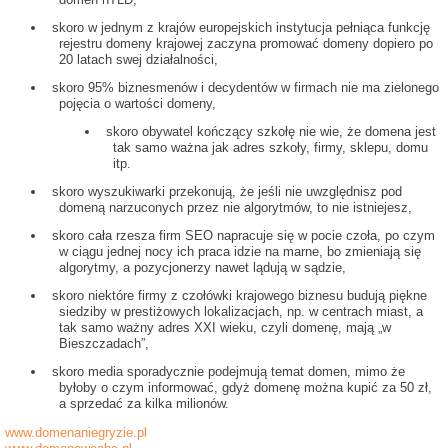
skoro w jednym z krajów europejskich instytucja pełniąca funkcję
rejestru domeny krajowej zaczyna promować domeny dopiero po
20 latach swej działalności,
skoro 95% biznesmenów i decydentów w firmach nie ma zielonego
pojęcia o wartości domeny,
skoro obywatel kończący szkołę nie wie, że domena jest
tak samo ważna jak adres szkoły, firmy, sklepu, domu
itp.
skoro wyszukiwarki przekonują, że jeśli nie uwzględnisz pod
domeną narzuconych przez nie algorytmów, to nie istniejesz,
skoro cała rzesza firm SEO napracuje się w pocie czoła, po czym
w ciągu jednej nocy ich praca idzie na marne, bo zmieniają się
algorytmy, a pozycjonerzy nawet lądują w sądzie,
skoro niektóre firmy z czołówki krajowego biznesu budują piękne
siedziby w prestiżowych lokalizacjach, np. w centrach miast, a
tak samo ważny adres XXI wieku, czyli domenę, mają „w
Bieszczadach”,
skoro media sporadycznie podejmują temat domen, mimo że
byłoby o czym informować, gdyż domenę można kupić za 50 zł,
a sprzedać za kilka milionów.
www.domenaniegryzie.pl