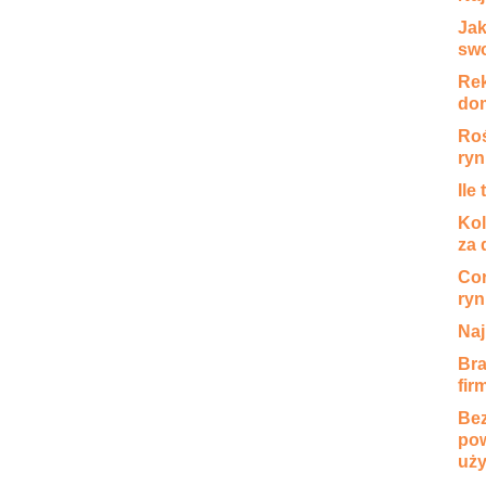
Jak
swo
Rek
dom
Roś
ry
Ile
Kol
za
Cor
ryn
Naj
Bra
fir
Bez
pow
uż