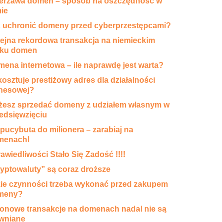
erżawa domen – sposób na oszczędność w
mie
 uchronić domeny przed cyberprzestępcami?
ejna rekordowa transakcja na niemieckim
nku domen
ena internetowa – ile naprawdę jest warta?
 kosztuje prestiżowy adres dla działalności
nesowej?
esz sprzedać domeny z udziałem własnym w
edsięwzięciu
pucybuta do milionera – zarabiaj na
menach!
awiedliwości Stało Się Zadość !!!!
yptowaluty” są coraz droższe
ie czynności trzeba wykonać przed zakupem
meny?
ionowe transakcje na domenach nadal nie są
wniane