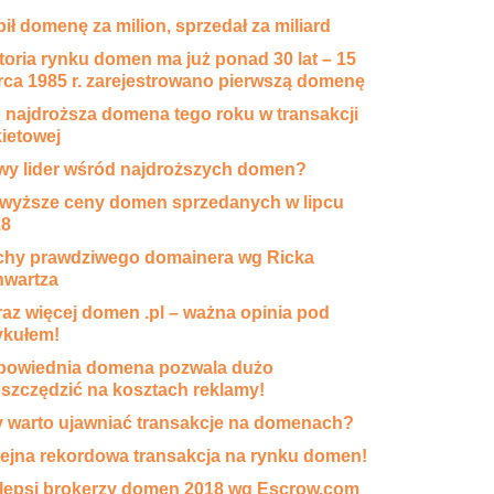
ił domenę za milion, sprzedał za miliard
toria rynku domen ma już ponad 30 lat – 15
ca 1985 r. zarejestrowano pierwszą domenę
 najdroższa domena tego roku w transakcji
ietowej
y lider wśród najdroższych domen?
wyższe ceny domen sprzedanych w lipcu
18
hy prawdziwego domainera wg Ricka
hwartza
az więcej domen .pl – ważna opinia pod
ykułem!
powiednia domena pozwala dużo
szczędzić na kosztach reklamy!
 warto ujawniać transakcje na domenach?
ejna rekordowa transakcja na rynku domen!
lepsi brokerzy domen 2018 wg Escrow.com