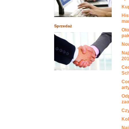
Kup
His
mar
Sprzedaż
Oto
pak
Now
Naj
20
Cec
Sc
Cor
art
Od
zao
Czy
Kol
Naj