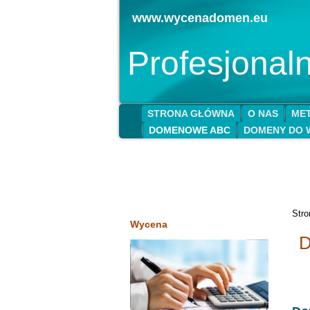
www.wycenadomen.eu
Profesjona
STRONA GŁÓWNA
O NAS
MET
DOMENOWE ABC
DOMENY DO 
Str
Wycena
D