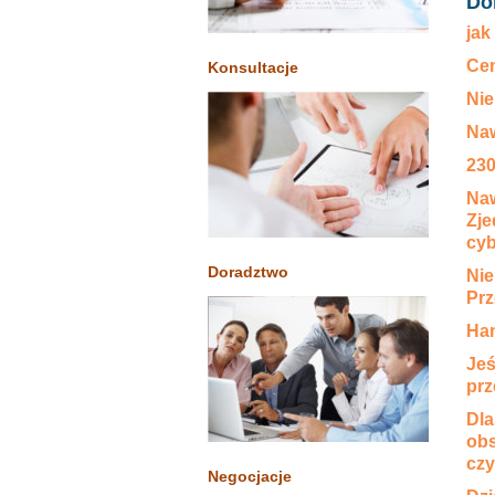
Do
jak
Cen
Konsultacje
Nie
Naw
230
Naw
Zje
cyb
Doradztwo
Nie
Prz
Han
Jeś
prz
Dla
obs
czy
Negocjacje