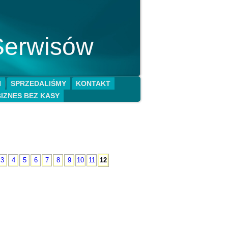
Serwisów
N
SPRZEDALIŚMY
KONTAKT
BIZNES BEZ KASY
3
4
5
6
7
8
9
10
11
12