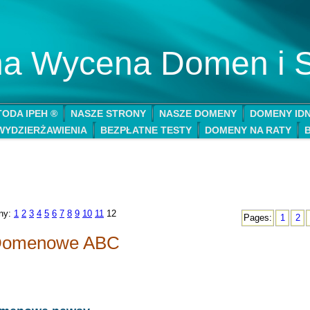
lna Wycena Domen i 
ODA IPEH ®
NASZE STRONY
NASZE DOMENY
DOMENY ID
WYDZIERŻAWIENIA
BEZPŁATNE TESTY
DOMENY NA RATY
ony:
1
2
3
4
5
6
7
8
9
10
11
12
Pages:
1
2
omenowe ABC