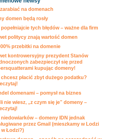
menowe newsy
 zarabiać na domenach
y domen będą rosły
 popełniajcie tych błędów – ważne dla firm
et politycy znają wartość domen
00% przebitki na domenie
et kontrowersyjny prezydent Stanów
dnoczonych zabezpieczył się przed
ersquatterami kupując domeny!
 chcesz płacić zbyt dużego podatku?
eczytaj!
del domenami – pomysł na biznes
li nie wiesz, „z czym się je” domeny –
eczytaj!
 niedowiarków – domeny IDN jednak
ługiwane przez Gmail (mieszkamy w Lodzi
 w Łodzi?)