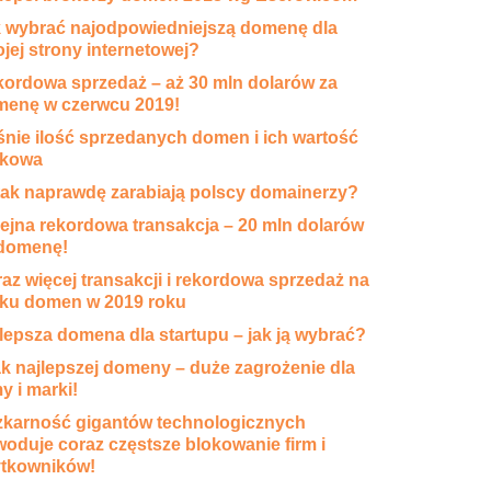
 wybrać najodpowiedniejszą domenę dla
jej strony internetowej?
ordowa sprzedaż – aż 30 mln dolarów za
enę w czerwcu 2019!
nie ilość sprzedanych domen i ich wartość
nkowa
 tak naprawdę zarabiają polscy domainerzy?
ejna rekordowa transakcja – 20 mln dolarów
 domenę!
az więcej transakcji i rekordowa sprzedaż na
ku domen w 2019 roku
lepsza domena dla startupu – jak ją wybrać?
k najlepszej domeny – duże zagrożenie dla
my i marki!
karność gigantów technologicznych
oduje coraz częstsze blokowanie firm i
ytkowników!