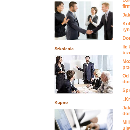
Dzi
fir
Jak
Kol
ry
Dom
Ile
Szkolenia
biz
Moż
prz
Od 
do
Spr
„Kr
Kupno
Jak
do
Mil
uja