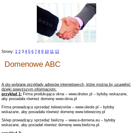
Strony:
1
2
3
4
5
6
7
8
9
10
11
12
Domenowe ABC
A oto wybrane przykłady adresów internetowych, które można by uzupełnić
dzięki powyższym informacjom:
przykład 1:
Firma produkująca okna – www.drutex.pl – byłoby wskazane,
aby posiadała również domenę www.okna.pl
Firma prowadząca sprzedaż telewizorów – www.oleole.pl – byłoby
wskazane, aby posiadała również domenę www.telewizory.pl
Sklep prowadzący sprzedaż bielizny – www.e-domena.eu – byłoby
wskazane, aby posiadał również domenę www.bielizna.pl.