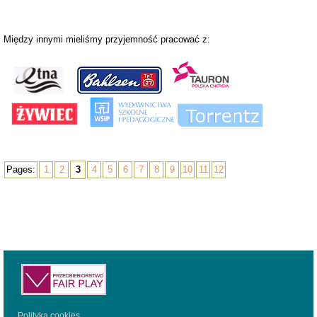
Między innymi mieliśmy przyjemność pracować z:
Pages:
1
2
3
4
5
6
7
8
9
10
11
12
Polityka cookies