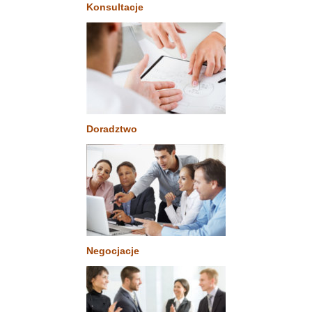
Konsultacje
Doradztwo
Negocjacje