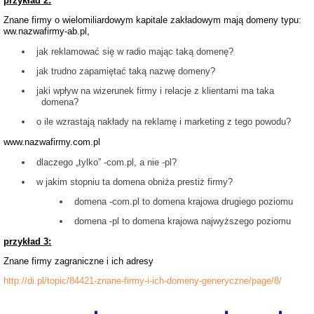
przykład 2:
Znane firmy o wielomiliardowym kapitale zakładowym mają domeny typu:
ww.nazwafirmy-ab.pl,
jak reklamować się w radio mając taką domenę?
jak trudno zapamiętać taką nazwę domeny?
jaki wpływ na wizerunek firmy i relacje z klientami ma taka
domena?
o ile wzrastają nakłady na reklamę i marketing z tego powodu?
www.nazwafirmy.com.pl
dlaczego „tylko” -com.pl, a nie -pl?
w jakim stopniu ta domena obniża prestiż firmy?
domena -com.pl to domena krajowa drugiego poziomu
domena -pl to domena krajowa najwyższego poziomu
przykład 3:
Znane firmy zagraniczne i ich adresy
http://di.pl/topic/84421-znane-firmy-i-ich-domeny-generyczne/page/8/