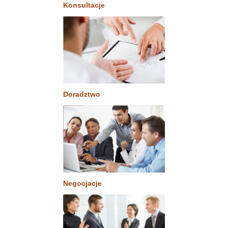
Konsultacje
Doradztwo
Negocjacje