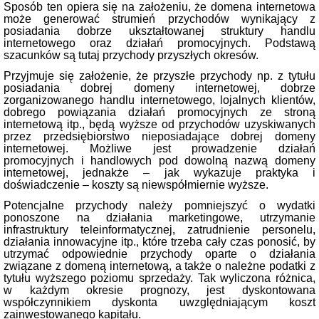
Sposób ten opiera się na założeniu, że domena internetowa
może generować strumień przychodów wynikający z
posiadania dobrze ukształtowanej struktury handlu
internetowego oraz działań promocyjnych. Podstawą
szacunków są tutaj przychody przyszłych okresów.
Przyjmuje się założenie, że przyszłe przychody np. z tytułu
posiadania dobrej domeny internetowej, dobrze
zorganizowanego handlu internetowego, lojalnych klientów,
dobrego powiązania działań promocyjnych ze stroną
internetową itp., będą wyższe od przychodów uzyskiwanych
przez przedsiębiorstwo nieposiadające dobrej domeny
internetowej. Możliwe jest prowadzenie działań
promocyjnych i handlowych pod dowolną nazwą domeny
internetowej, jednakże – jak wykazuje praktyka i
doświadczenie – koszty są niewspółmiernie wyższe.
Potencjalne przychody należy pomniejszyć o wydatki
ponoszone na działania marketingowe, utrzymanie
infrastruktury teleinformatycznej, zatrudnienie personelu,
działania innowacyjne itp., które trzeba cały czas ponosić, by
utrzymać odpowiednie przychody oparte o działania
związane z domeną internetową, a także o należne podatki z
tytułu wyższego poziomu sprzedaży. Tak wyliczona różnica,
w każdym okresie prognozy, jest dyskontowana
współczynnikiem dyskonta uwzględniającym koszt
zainwestowanego kapitału.