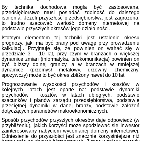
By technika dochodowa mogła być zastosowana,
przedsiębiorstwo musi posiadać zdolność do dalszego
istnienia. Jeżeli przyszłość przedsiębiorstwa jest zagrożona,
to trudno szacować wartość domeny internetowej na
podstawie przyszłych okresów jego działalności.
Istotnym elementem tej techniki jest ustalenie okresu
prognozy, jaki ma być brany pod uwagę przy prowadzeniu
kalkulacji. Przyjmuje się, że powinien on wahać się w
przedziale 3 – 10 lat, przy czym w branżach o większej
dynamice zmian (informatyka, telekomunikacja) powinien on
być bliższy dolnej granicy, a w branżach w mniejszej
dynamice (przemysł metalowy, drzewny, chemiczny,
spożywczy) może to być okres zbliżony nawet do 10 lat.
Prognozowanie wysokości przychodów i kosztów w
kolejnych latach jest oparte na: podstawie dynamiki
przychodów i kosztów w latach ubiegłych, podstawie
szacunków i planów zarządu przedsiębiorstwa, podstawie
przeciętnej dynamiki w danej branży, podstawie założeń
dotyczących parametrów makroekonomicznych.
Sposób przychodów przyszłych okresów daje odpowiedź (w
przybliżeniu), jakich korzyści może spodziewać się inwestor
zainteresowany nabyciem wycenianej domeny internetowej.
Odniesienie do przyszłości jest znacznie korzystniejsze niż