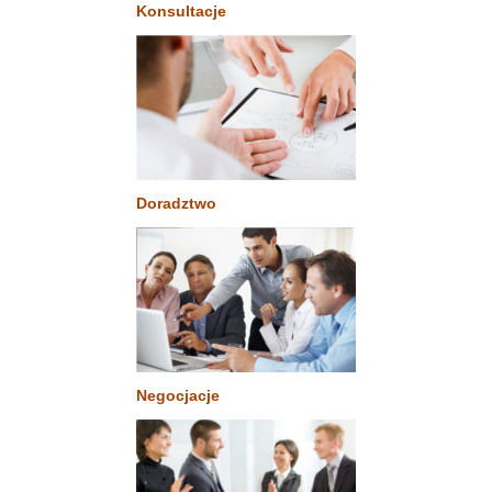
Konsultacje
Doradztwo
Negocjacje