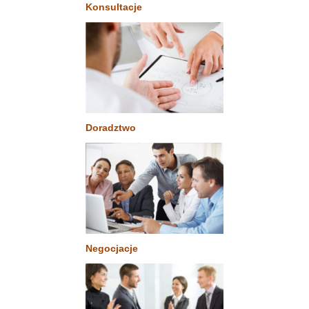
Konsultacje
Doradztwo
Negocjacje