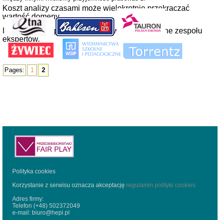
Koszt analizy czasami może wielokrotnie przekraczać
wartość domeny.
Ilość zgłoszeń przekracza możliwości techniczne zespołu
ekspertów.
Pages:
1
2
Polityka cookies
Korzystanie z serwisu oznacza akceptację
regulamin polityki cookies
Adres firmy:
Telefon (+48) 502372049
e-mail:
biuro@hepi.pl