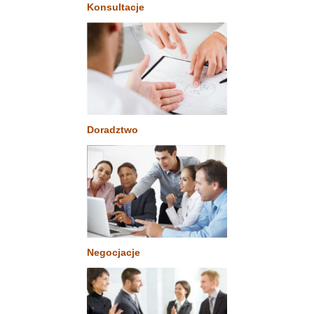
Konsultacje
Doradztwo
Negocjacje