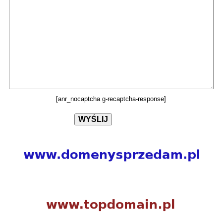
[anr_nocaptcha g-recaptcha-response]