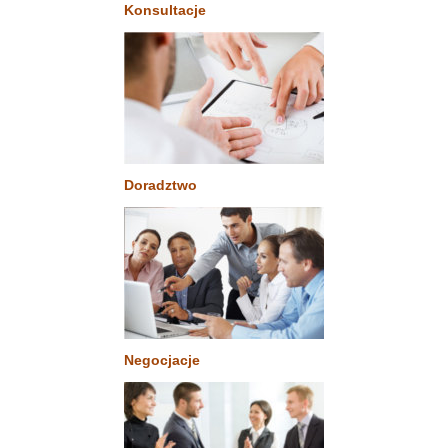
Konsultacje
Doradztwo
Negocjacje