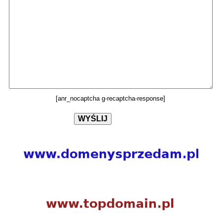
[anr_nocaptcha g-recaptcha-response]