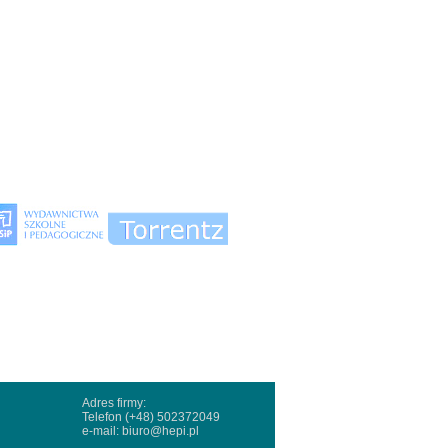
Adres firmy:
Telefon (+48) 502372049
e-mail:
biuro@hepi.pl