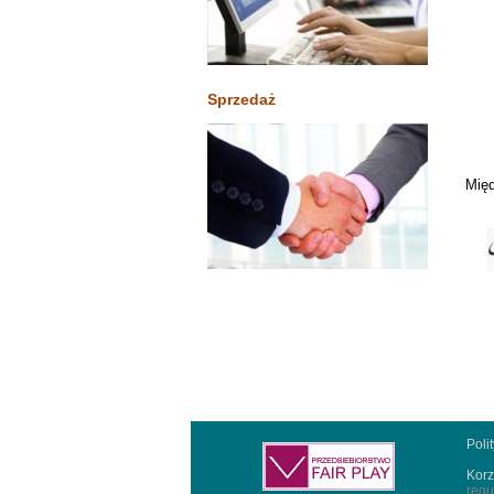
Sprzedaż
Międ
Poli
Korz
regu