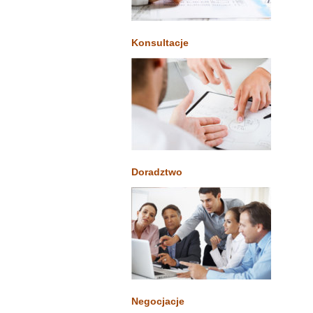
Konsultacje
Doradztwo
Negocjacje