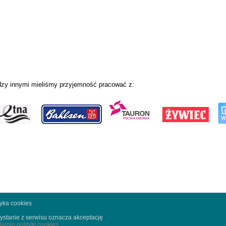
zy innymi mieliśmy przyjemność pracować z:
tyka cookies
ystanie z serwisu oznacza akceptację
lamin polityki cookies