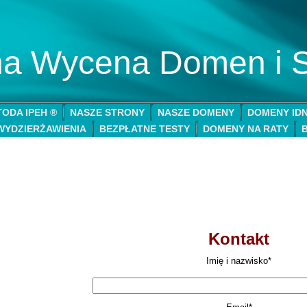
lna Wycena Domen i 
ODA IPEH ®
NASZE STRONY
NASZE DOMENY
DOMENY ID
WYDZIERŻAWIENIA
BEZPŁATNE TESTY
DOMENY NA RATY
Kontakt
Imię i nazwisko*