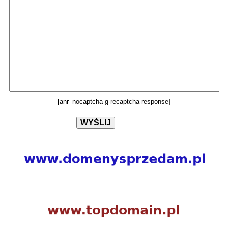
[anr_nocaptcha g-recaptcha-response]