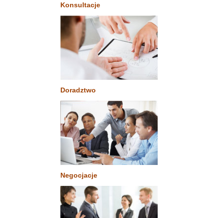
Konsultacje
Doradztwo
Negocjacje