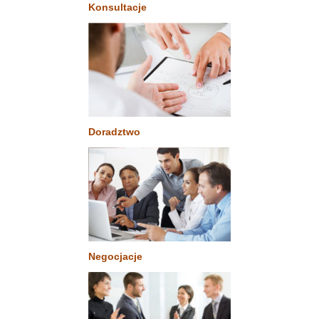
Konsultacje
Doradztwo
Negocjacje