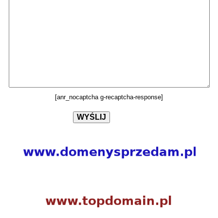
[anr_nocaptcha g-recaptcha-response]