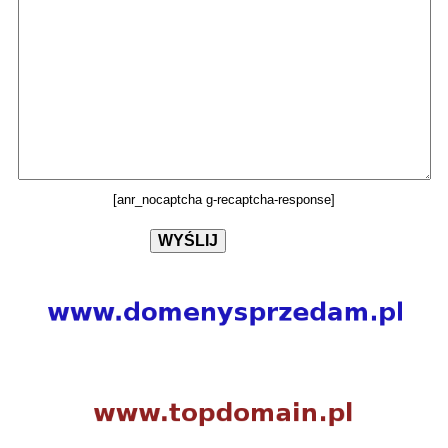
[anr_nocaptcha g-recaptcha-response]