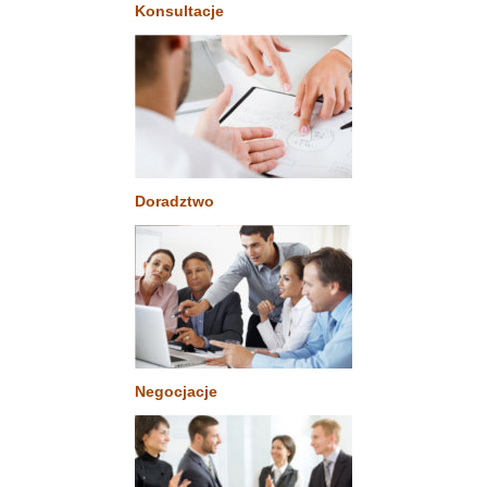
Konsultacje
Doradztwo
Negocjacje