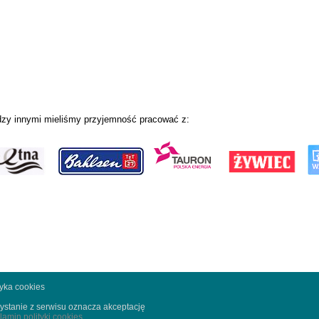
zy innymi mieliśmy przyjemność pracować z:
tyka cookies
ystanie z serwisu oznacza akceptację
lamin polityki cookies