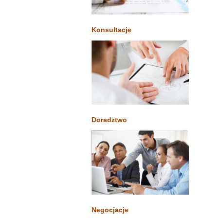
Konsultacje
Doradztwo
Negocjacje