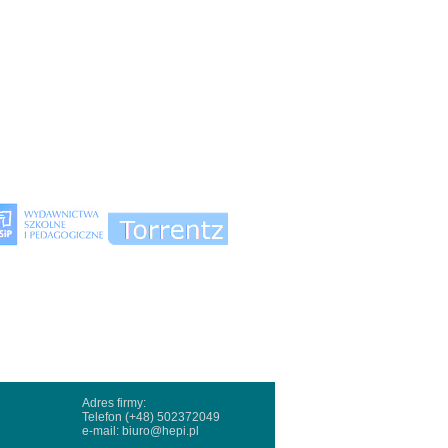
Adres firmy:
Telefon (+48) 502372049
e-mail:
biuro@hepi.pl