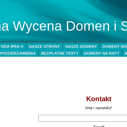
lna Wycena Domen i 
ODA IPEH ®
NASZE STRONY
NASZE DOMENY
DOMENY ID
WYDZIERŻAWIENIA
BEZPŁATNE TESTY
DOMENY NA RATY
Kontakt
Imię i nazwisko*