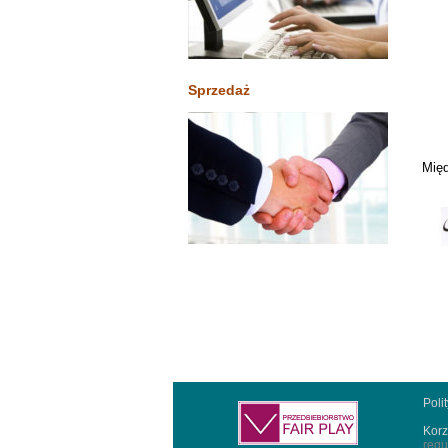
Sprzedaż
Międ
Poli
Korz
regu