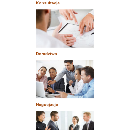
Konsultacje
Doradztwo
Negocjacje