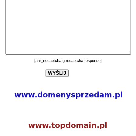
[anr_nocaptcha g-recaptcha-response]