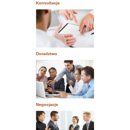
Konsultacje
Doradztwo
Negocjacje