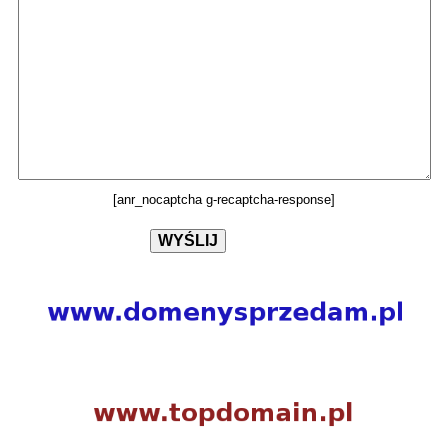
[anr_nocaptcha g-recaptcha-response]