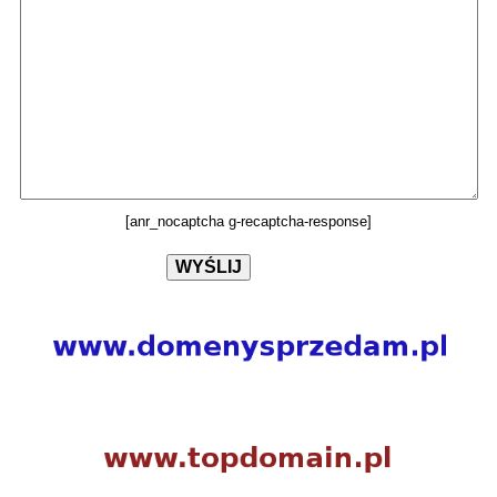
[anr_nocaptcha g-recaptcha-response]