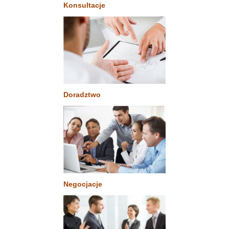
Konsultacje
Doradztwo
Negocjacje