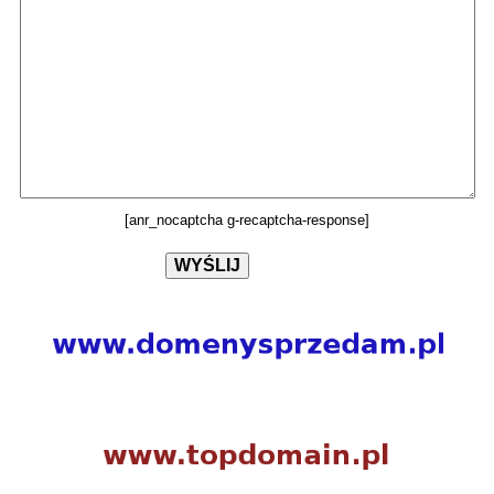
[anr_nocaptcha g-recaptcha-response]