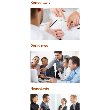
Konsultacje
Doradztwo
Negocjacje