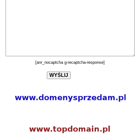
[anr_nocaptcha g-recaptcha-response]