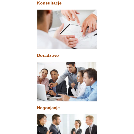
Konsultacje
Doradztwo
Negocjacje