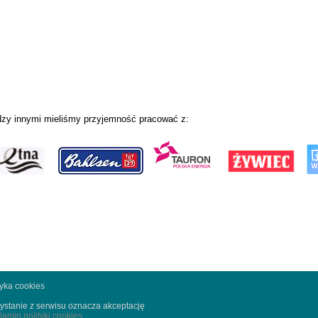
zy innymi mieliśmy przyjemność pracować z:
tyka cookies
ystanie z serwisu oznacza akceptację
lamin polityki cookies