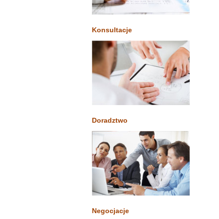
Konsultacje
Doradztwo
Negocjacje