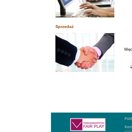
Sprzedaż
Międ
Poli
Korz
regu