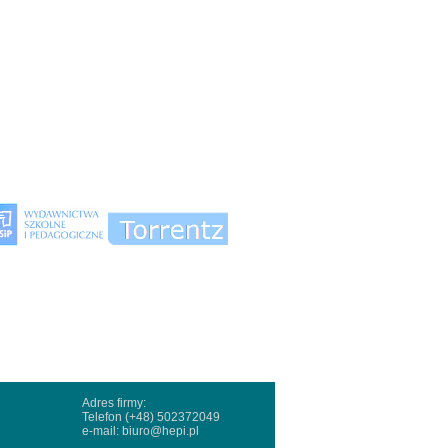
Adres firmy:
Telefon (+48) 502372049
e-mail:
biuro@hepi.pl