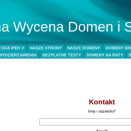
lna Wycena Domen i 
ODA IPEH ®
NASZE STRONY
NASZE DOMENY
DOMENY ID
WYDZIERŻAWIENIA
BEZPŁATNE TESTY
DOMENY NA RATY
Kontakt
Imię i nazwisko*