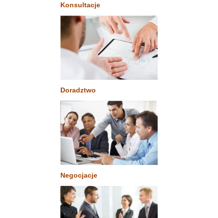
Konsultacje
Doradztwo
Negocjacje