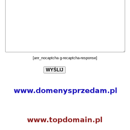
[anr_nocaptcha g-recaptcha-response]