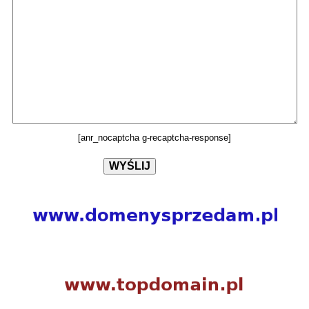
[anr_nocaptcha g-recaptcha-response]