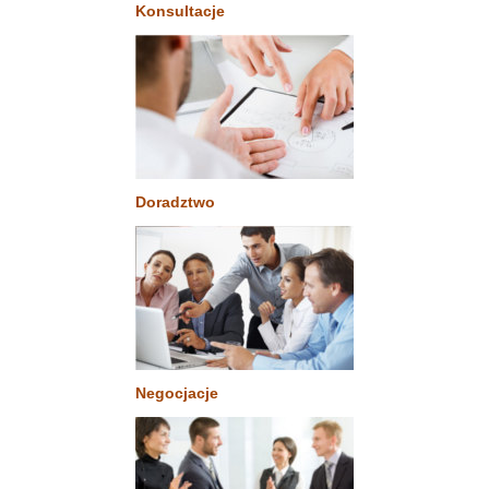
Konsultacje
Doradztwo
Negocjacje