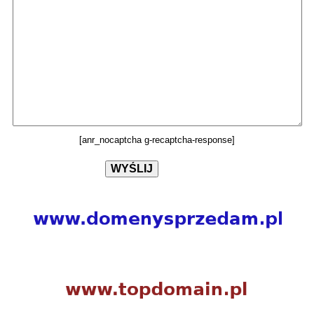
[anr_nocaptcha g-recaptcha-response]