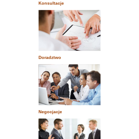
Konsultacje
Doradztwo
Negocjacje