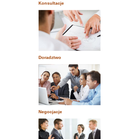
Konsultacje
Doradztwo
Negocjacje