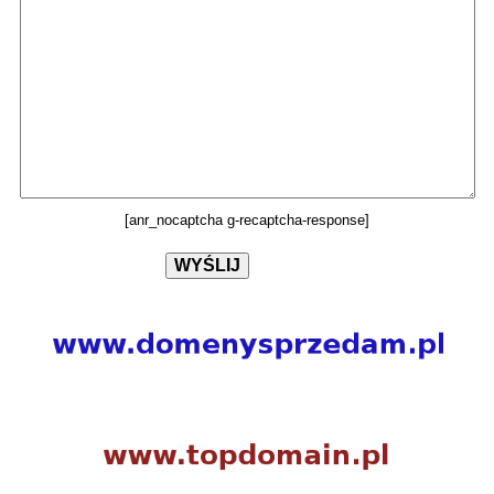
[anr_nocaptcha g-recaptcha-response]