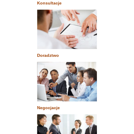
Konsultacje
Doradztwo
Negocjacje