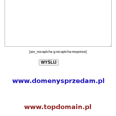
[anr_nocaptcha g-recaptcha-response]