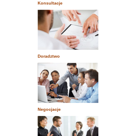
Konsultacje
Doradztwo
Negocjacje