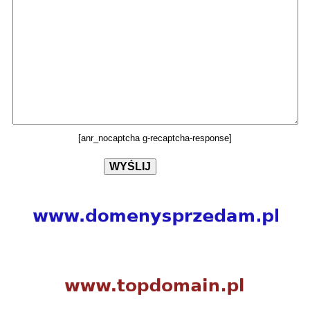
[anr_nocaptcha g-recaptcha-response]