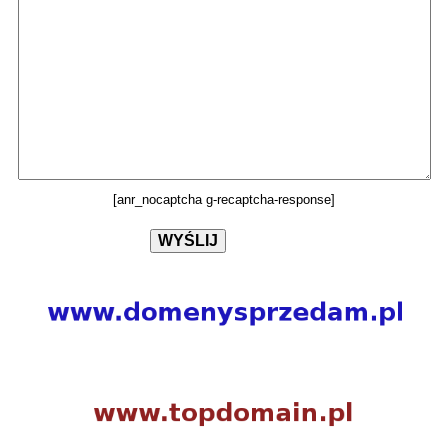
[anr_nocaptcha g-recaptcha-response]