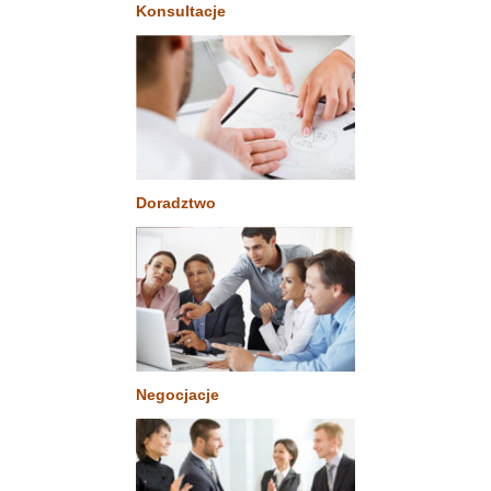
Konsultacje
Doradztwo
Negocjacje