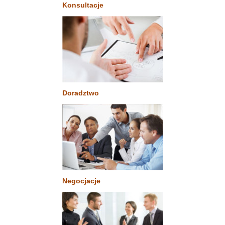
Konsultacje
Doradztwo
Negocjacje