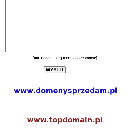
[anr_nocaptcha g-recaptcha-response]