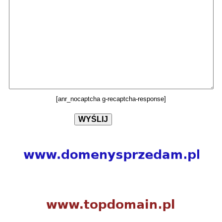
[anr_nocaptcha g-recaptcha-response]