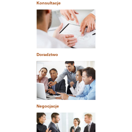
Konsultacje
Doradztwo
Negocjacje