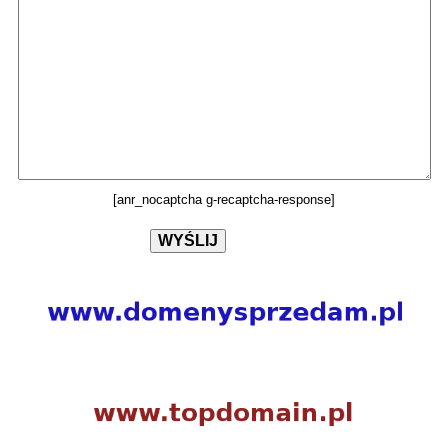
[anr_nocaptcha g-recaptcha-response]