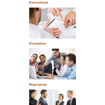
Konsultacje
Doradztwo
Negocjacje