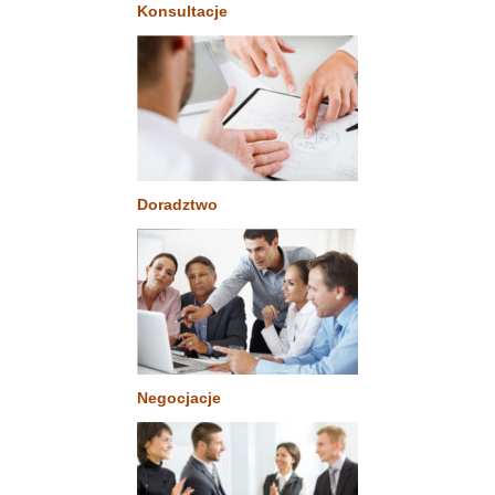
Konsultacje
Doradztwo
Negocjacje