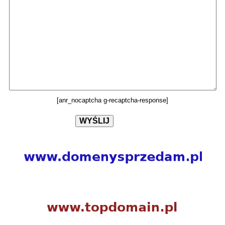
[anr_nocaptcha g-recaptcha-response]