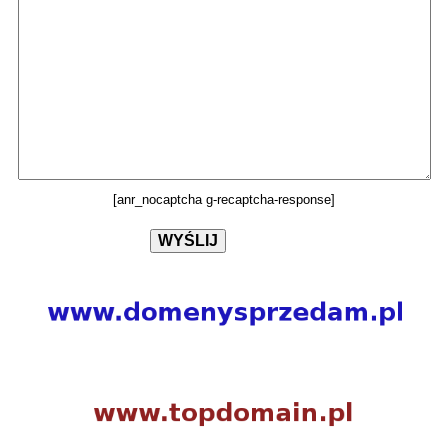
[anr_nocaptcha g-recaptcha-response]