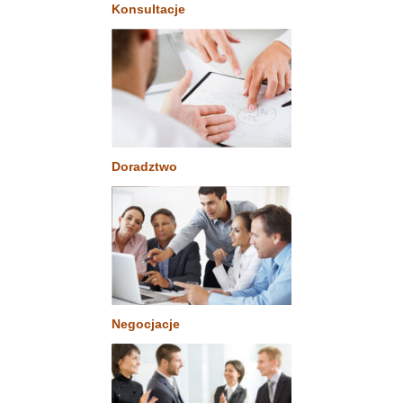
Konsultacje
Doradztwo
Negocjacje