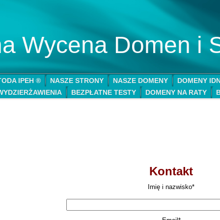
lna Wycena Domen i 
ODA IPEH ®
NASZE STRONY
NASZE DOMENY
DOMENY ID
WYDZIERŻAWIENIA
BEZPŁATNE TESTY
DOMENY NA RATY
Kontakt
Imię i nazwisko*