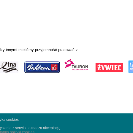
zy innymi mieliśmy przyjemność pracować z:
tyka cookies
ystanie z serwisu oznacza akceptację
lamin polityki cookies