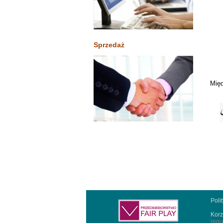
Sprzedaż
Międ
Poli
Korz
regu