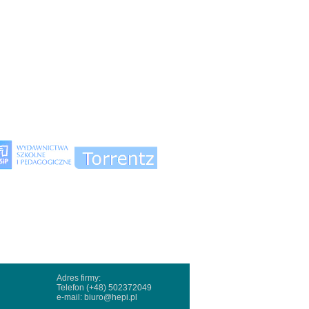
Adres firmy:
Telefon (+48) 502372049
e-mail:
biuro@hepi.pl