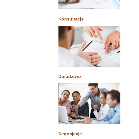
Konsultacje
Doradztwo
Negocjacje