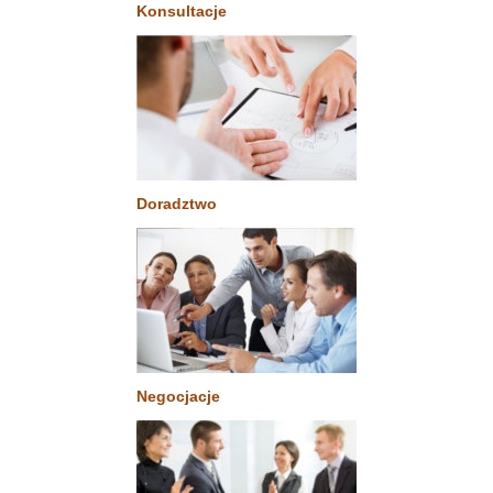
Konsultacje
Doradztwo
Negocjacje