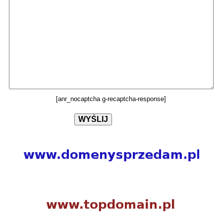
[anr_nocaptcha g-recaptcha-response]