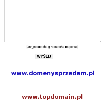
[anr_nocaptcha g-recaptcha-response]