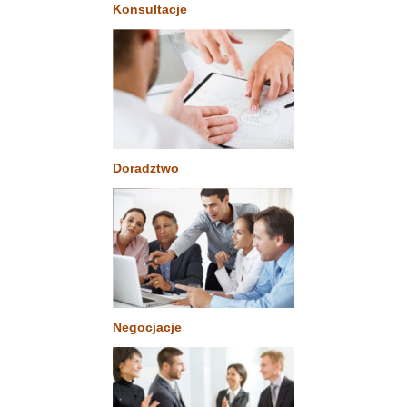
Konsultacje
Doradztwo
Negocjacje