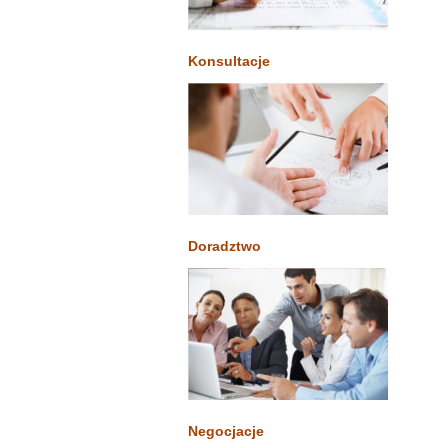
Konsultacje
Doradztwo
Negocjacje