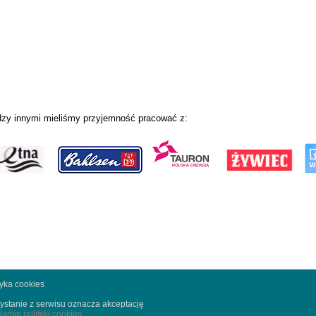
zy innymi mieliśmy przyjemność pracować z:
tyka cookies
ystanie z serwisu oznacza akceptację
lamin polityki cookies