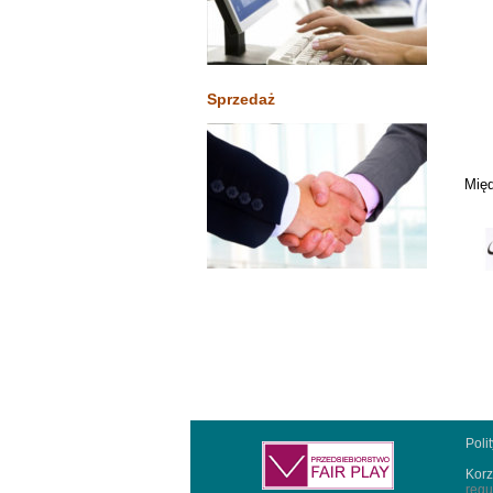
Sprzedaż
Międ
Poli
Korz
regu