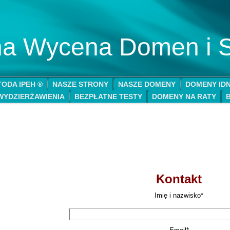
lna Wycena Domen i 
ODA IPEH ®
NASZE STRONY
NASZE DOMENY
DOMENY ID
WYDZIERŻAWIENIA
BEZPŁATNE TESTY
DOMENY NA RATY
Kontakt
Imię i nazwisko*