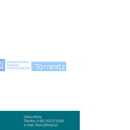
Adres firmy:
Telefon (+48) 502372049
e-mail:
biuro@hepi.pl