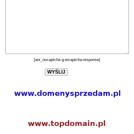
[anr_nocaptcha g-recaptcha-response]