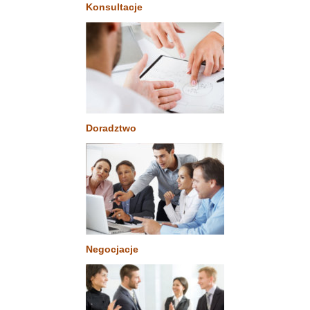
Konsultacje
Doradztwo
Negocjacje