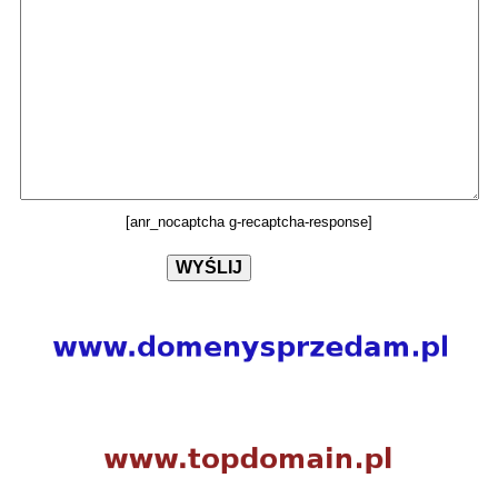
[anr_nocaptcha g-recaptcha-response]