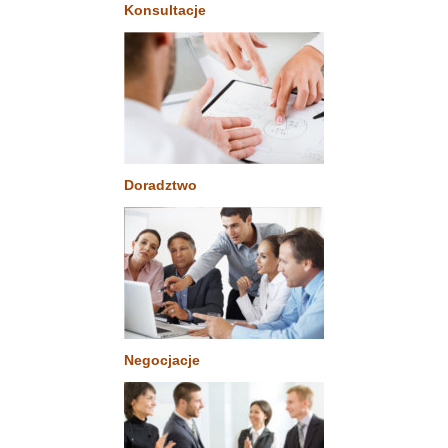
Konsultacje
Doradztwo
Negocjacje