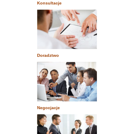
Konsultacje
Doradztwo
Negocjacje