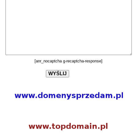
[anr_nocaptcha g-recaptcha-response]