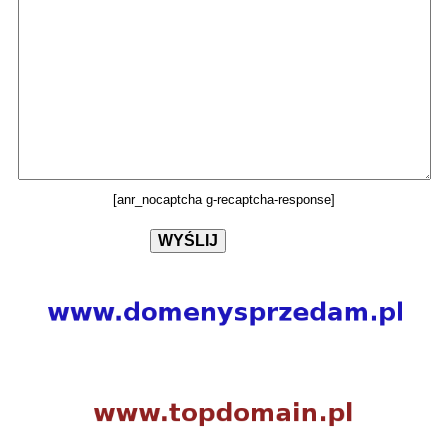
[anr_nocaptcha g-recaptcha-response]