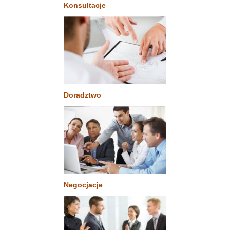
Konsultacje
Doradztwo
Negocjacje