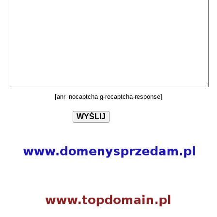
[anr_nocaptcha g-recaptcha-response]