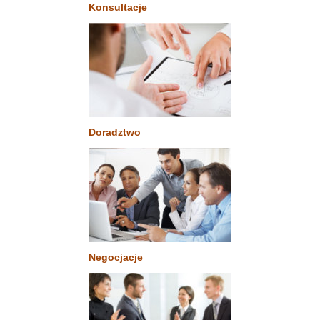
Konsultacje
Doradztwo
Negocjacje