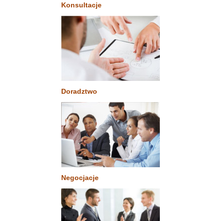
Konsultacje
Doradztwo
Negocjacje