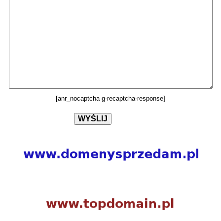
[anr_nocaptcha g-recaptcha-response]