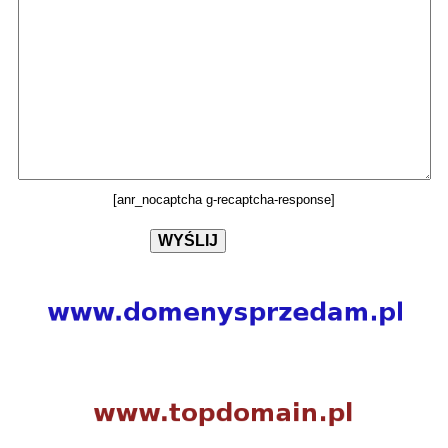
[anr_nocaptcha g-recaptcha-response]