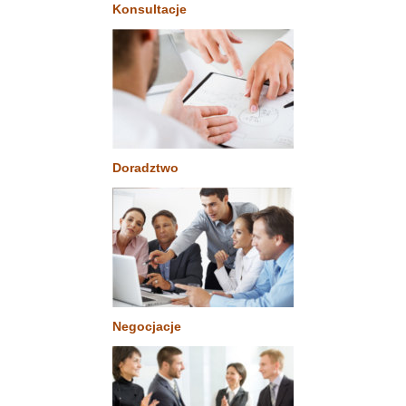
Konsultacje
Doradztwo
Negocjacje