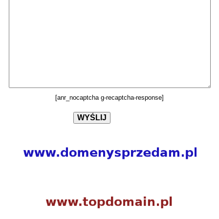
[anr_nocaptcha g-recaptcha-response]