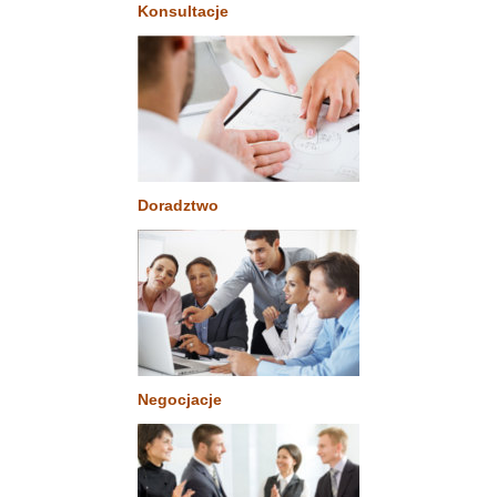
Konsultacje
Doradztwo
Negocjacje