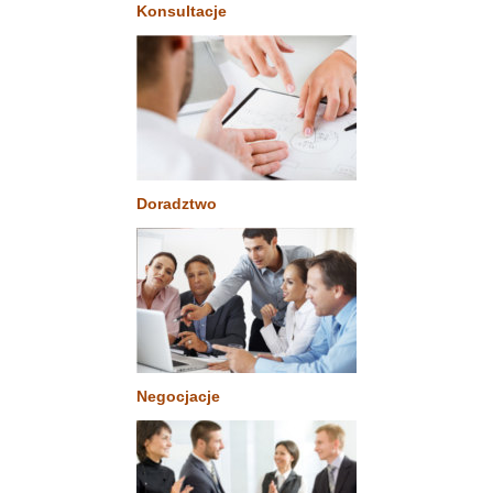
Konsultacje
Doradztwo
Negocjacje