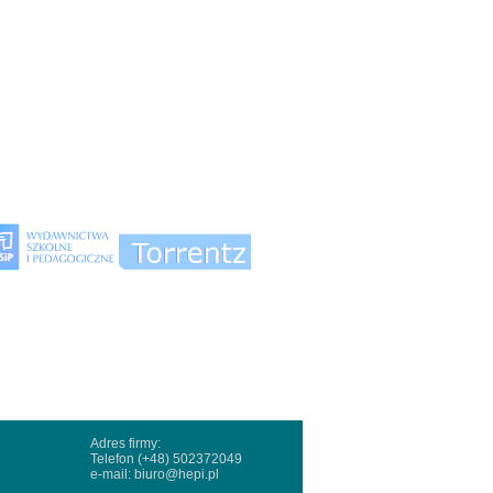
Adres firmy:
Telefon (+48) 502372049
e-mail:
biuro@hepi.pl