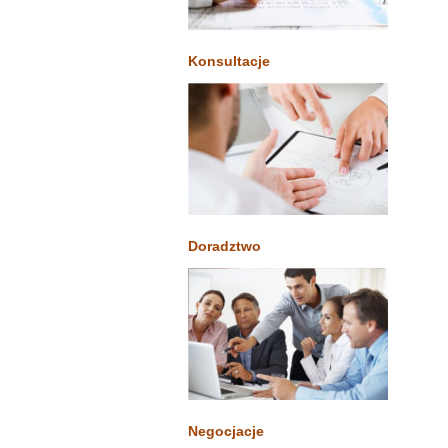
Konsultacje
Doradztwo
Negocjacje