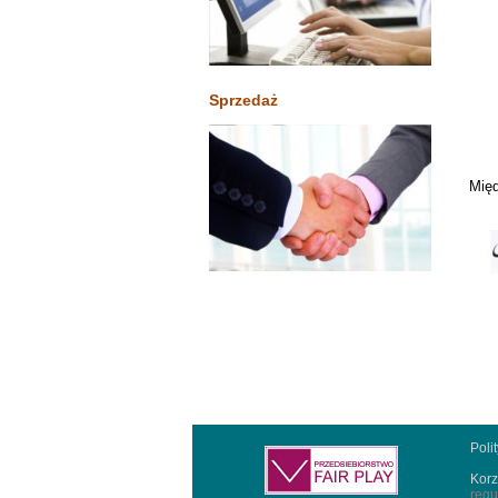
Sprzedaż
Międ
Poli
Korz
regu