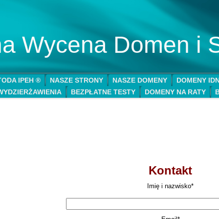
lna Wycena Domen i 
ODA IPEH ®
NASZE STRONY
NASZE DOMENY
DOMENY ID
WYDZIERŻAWIENIA
BEZPŁATNE TESTY
DOMENY NA RATY
Kontakt
Imię i nazwisko*