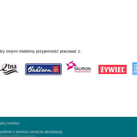
zy innymi mieliśmy przyjemność pracować z:
tyka cookies
ystanie z serwisu oznacza akceptację
lamin polityki cookies