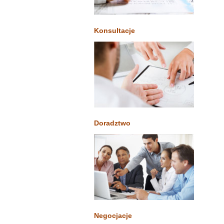
Konsultacje
Doradztwo
Negocjacje