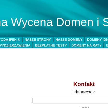
lna Wycena Domen i 
ODA IPEH ®
NASZE STRONY
NASZE DOMENY
DOMENY ID
WYDZIERŻAWIENIA
BEZPŁATNE TESTY
DOMENY NA RATY
Kontakt
Imię i nazwisko*