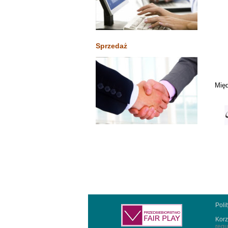
Sprzedaż
Międ
Poli
Korz
regu