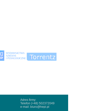
Adres firmy:
Telefon (+48) 502372049
e-mail:
biuro@hepi.pl