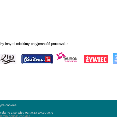
zy innymi mieliśmy przyjemność pracować z:
tyka cookies
ystanie z serwisu oznacza akceptację
lamin polityki cookies