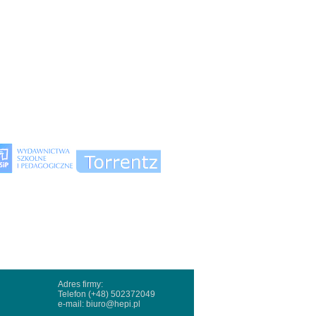
Adres firmy:
Telefon (+48) 502372049
e-mail:
biuro@hepi.pl