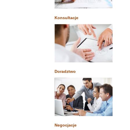
Konsultacje
Doradztwo
Negocjacje