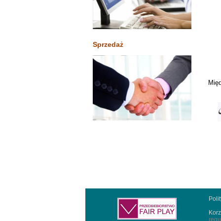
Sprzedaż
Międ
Poli
Korz
regu