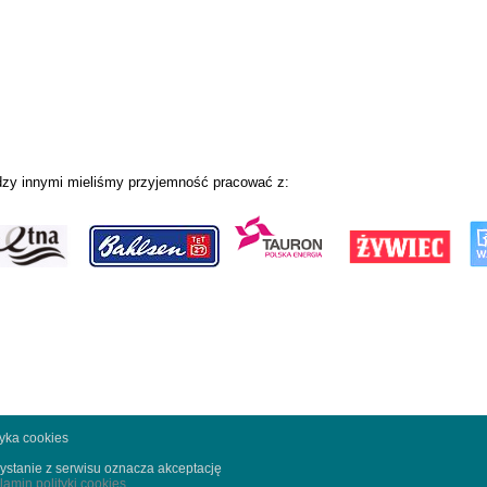
zy innymi mieliśmy przyjemność pracować z:
tyka cookies
ystanie z serwisu oznacza akceptację
lamin polityki cookies