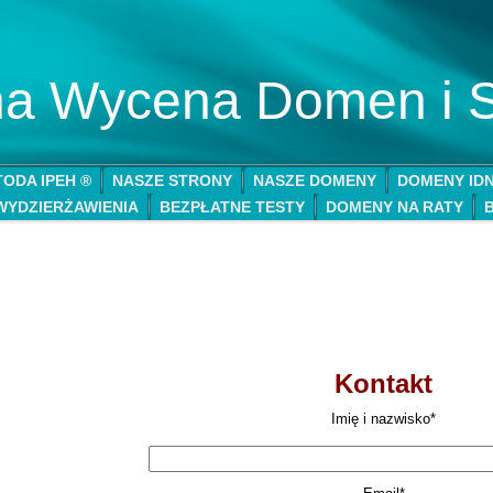
lna Wycena Domen i 
ODA IPEH ®
NASZE STRONY
NASZE DOMENY
DOMENY ID
WYDZIERŻAWIENIA
BEZPŁATNE TESTY
DOMENY NA RATY
Kontakt
Imię i nazwisko*