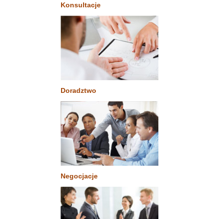
Konsultacje
Doradztwo
Negocjacje