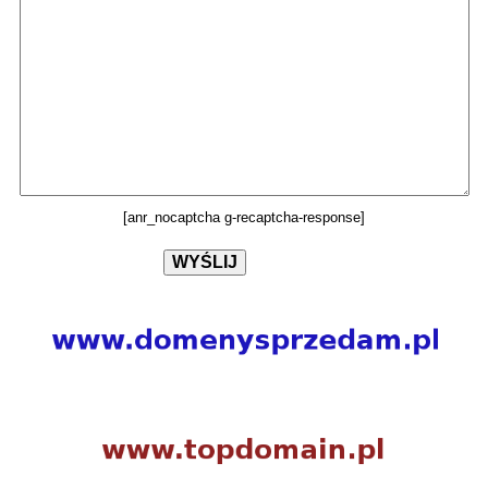
[anr_nocaptcha g-recaptcha-response]